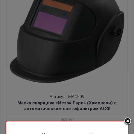
Артикул:
:
МАС509
Маска сварщика «Исток Евро» (Хамелеон) с
автоматическим светофильтром АСФ
УРСУС
2 318.00
руб.
(Опт)