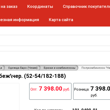
на заказ
Координаты
Справочник покупател
лезная информация
Карта сайта
нок
г. Ставрополь
Режим работы по будням
с 8:30 
да
Одежда Евро (Чехия)
Брюки и комбинезоны
Полукомбинезон "Нар
беж\чер. (52-54/182-188)
7 398.00
7 398.
Опт:
руб.
Розница:
руб.