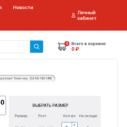
я
Новости
Личный
кабинет
до 17:00!
Всего в корзине:
0
0
₽
еллан" беж\чер. (52-54/182-188)
00
ВЫБРАТЬ РАЗМЕР
Размер
Рост
Кол-во
На складе