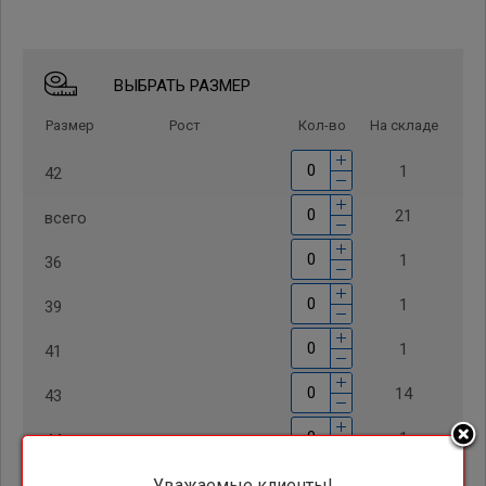
ВЫБРАТЬ РАЗМЕР
Размер
Рост
Кол-во
На складе
1
42
21
всего
1
36
1
39
1
41
14
43
1
44
3
Уважаемые клиенты!
46