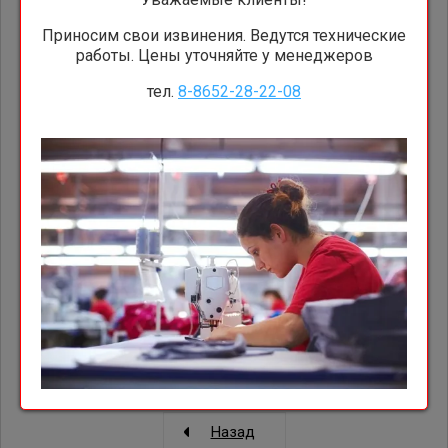
Приносим свои извинения. Ведутся технические
0
работы. Цены уточняйте у менеджеров
руб.
Заказ на сумму:
тел.
8-8652-28-22-08
В корзину
Описание
Модификации
Назад