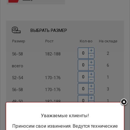
ВЫБРАТЬ РАЗМЕР
Размер
Рост
Кол-во
На складе
2
56-58
182-188
6
всего
1
52-54
170-176
3
56-58
170-176
1
48-50
182-188
Уважаемые клиенты!
0
руб.
Заказ на сумму:
Приносим свои извинения. Ведутся технические